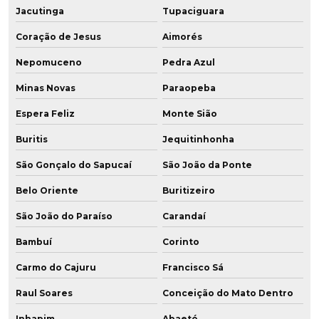
Jacutinga
Tupaciguara
Coração de Jesus
Aimorés
Nepomuceno
Pedra Azul
Minas Novas
Paraopeba
Espera Feliz
Monte Sião
Buritis
Jequitinhonha
São Gonçalo do Sapucaí
São João da Ponte
Belo Oriente
Buritizeiro
São João do Paraíso
Carandaí
Bambuí
Corinto
Carmo do Cajuru
Francisco Sá
Raul Soares
Conceição do Mato Dentro
Inhapim
Abaeté