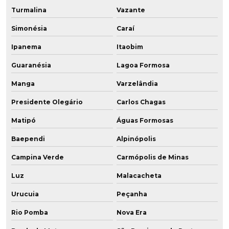
Turmalina
Vazante
Simonésia
Caraí
Ipanema
Itaobim
Guaranésia
Lagoa Formosa
Manga
Varzelândia
Presidente Olegário
Carlos Chagas
Matipó
Águas Formosas
Baependi
Alpinópolis
Campina Verde
Carmópolis de Minas
Luz
Malacacheta
Urucuia
Peçanha
Rio Pomba
Nova Era