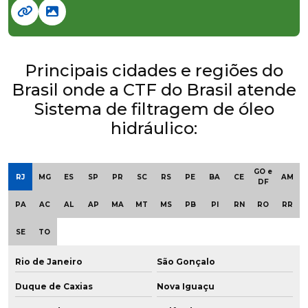
Principais cidades e regiões do
Brasil onde a CTF do Brasil atende
Sistema de filtragem de óleo
hidráulico:
GO e
RJ
MG
ES
SP
PR
SC
RS
PE
BA
CE
AM
DF
PA
AC
AL
AP
MA
MT
MS
PB
PI
RN
RO
RR
SE
TO
Rio de Janeiro
São Gonçalo
Duque de Caxias
Nova Iguaçu