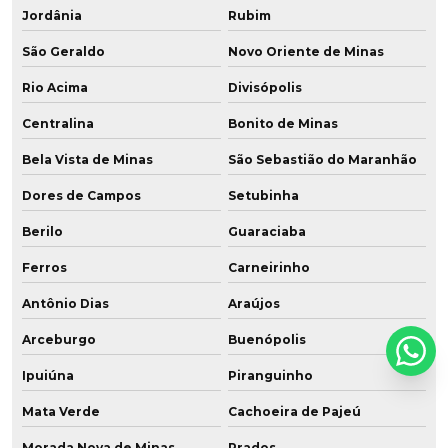
Jordânia
Rubim
São Geraldo
Novo Oriente de Minas
Rio Acima
Divisópolis
Centralina
Bonito de Minas
Bela Vista de Minas
São Sebastião do Maranhão
Dores de Campos
Setubinha
Berilo
Guaraciaba
Ferros
Carneirinho
Antônio Dias
Araújos
Arceburgo
Buenópolis
Ipuiúna
Piranguinho
Mata Verde
Cachoeira de Pajeú
Morada Nova de Minas
Prados