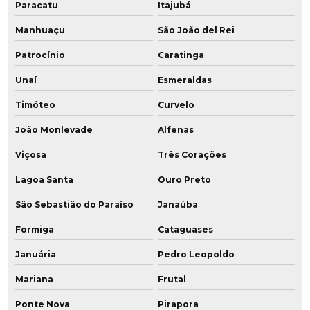
Paracatu
Itajubá
Manhuaçu
São João del Rei
Patrocínio
Caratinga
Unaí
Esmeraldas
Timóteo
Curvelo
João Monlevade
Alfenas
Viçosa
Três Corações
Lagoa Santa
Ouro Preto
São Sebastião do Paraíso
Janaúba
Formiga
Cataguases
Januária
Pedro Leopoldo
Mariana
Frutal
Ponte Nova
Pirapora