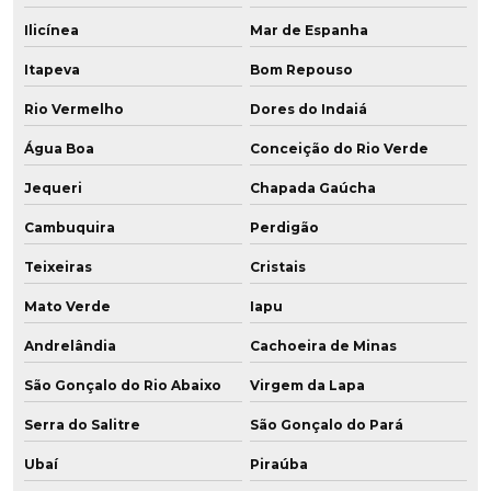
Ilicínea
Mar de Espanha
Itapeva
Bom Repouso
Rio Vermelho
Dores do Indaiá
Água Boa
Conceição do Rio Verde
Jequeri
Chapada Gaúcha
Cambuquira
Perdigão
Teixeiras
Cristais
Mato Verde
Iapu
Andrelândia
Cachoeira de Minas
São Gonçalo do Rio Abaixo
Virgem da Lapa
Serra do Salitre
São Gonçalo do Pará
Ubaí
Piraúba