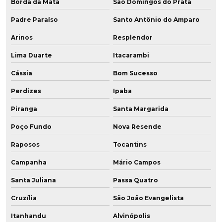
Borda da Mata
São Domingos do Prata
Padre Paraíso
Santo Antônio do Amparo
Arinos
Resplendor
Lima Duarte
Itacarambi
Cássia
Bom Sucesso
Perdizes
Ipaba
Piranga
Santa Margarida
Poço Fundo
Nova Resende
Raposos
Tocantins
Campanha
Mário Campos
Santa Juliana
Passa Quatro
Cruzília
São João Evangelista
Itanhandu
Alvinópolis