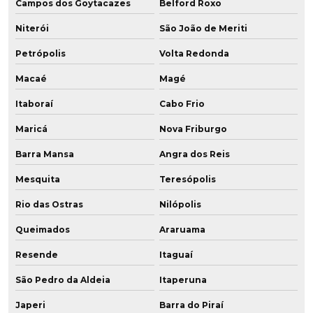
Campos dos Goytacazes
Belford Roxo
Niterói
São João de Meriti
Petrópolis
Volta Redonda
Macaé
Magé
Itaboraí
Cabo Frio
Maricá
Nova Friburgo
Barra Mansa
Angra dos Reis
Mesquita
Teresópolis
Rio das Ostras
Nilópolis
Queimados
Araruama
Resende
Itaguaí
São Pedro da Aldeia
Itaperuna
Japeri
Barra do Piraí