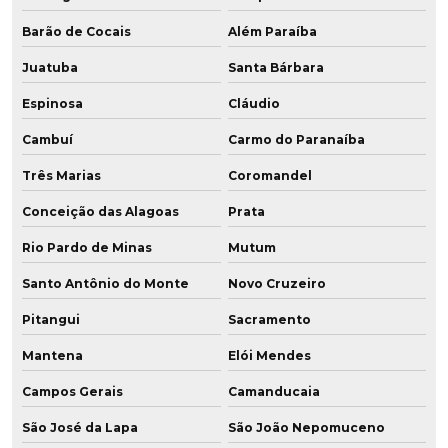
Barão de Cocais
Além Paraíba
Juatuba
Santa Bárbara
Espinosa
Cláudio
Cambuí
Carmo do Paranaíba
Três Marias
Coromandel
Conceição das Alagoas
Prata
Rio Pardo de Minas
Mutum
Santo Antônio do Monte
Novo Cruzeiro
Pitangui
Sacramento
Mantena
Elói Mendes
Campos Gerais
Camanducaia
São José da Lapa
São João Nepomuceno