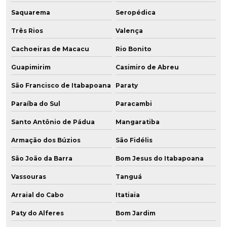
Saquarema
Seropédica
Três Rios
Valença
Cachoeiras de Macacu
Rio Bonito
Guapimirim
Casimiro de Abreu
São Francisco de Itabapoana
Paraty
Paraíba do Sul
Paracambi
Santo Antônio de Pádua
Mangaratiba
Armação dos Búzios
São Fidélis
São João da Barra
Bom Jesus do Itabapoana
Vassouras
Tanguá
Arraial do Cabo
Itatiaia
Paty do Alferes
Bom Jardim