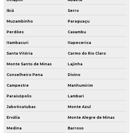
Ibiá
Serro
Muzambinho
Paraguaçu
Perdões
Caxambu
Itambacuri
Itapecerica
Santa Vitória
Carmo do Rio Claro
Monte Santo de Minas
Lajinha
Conselheiro Pena
Divino
Campestre
Manhumirim
Paraisópolis
Lambari
Jaboticatubas
Monte Azul
Ervália
Monte Alegre de Minas
Medina
Barroso