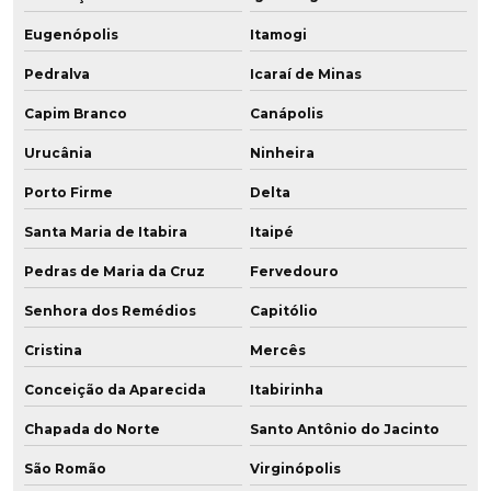
Eugenópolis
Itamogi
Pedralva
Icaraí de Minas
Capim Branco
Canápolis
Urucânia
Ninheira
Porto Firme
Delta
Santa Maria de Itabira
Itaipé
Pedras de Maria da Cruz
Fervedouro
Senhora dos Remédios
Capitólio
Cristina
Mercês
Conceição da Aparecida
Itabirinha
Chapada do Norte
Santo Antônio do Jacinto
São Romão
Virginópolis