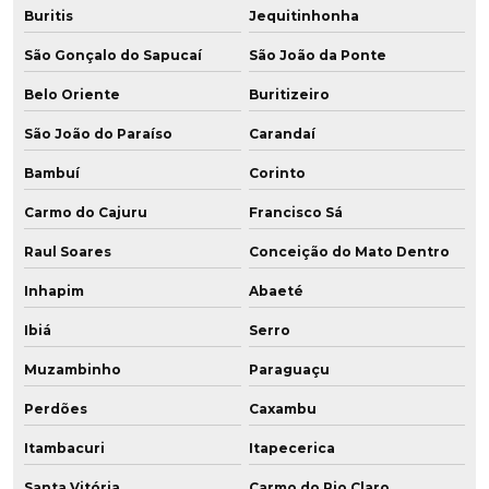
Buritis
Jequitinhonha
São Gonçalo do Sapucaí
São João da Ponte
Belo Oriente
Buritizeiro
São João do Paraíso
Carandaí
Bambuí
Corinto
Carmo do Cajuru
Francisco Sá
Raul Soares
Conceição do Mato Dentro
Inhapim
Abaeté
Ibiá
Serro
Muzambinho
Paraguaçu
Perdões
Caxambu
Itambacuri
Itapecerica
Santa Vitória
Carmo do Rio Claro