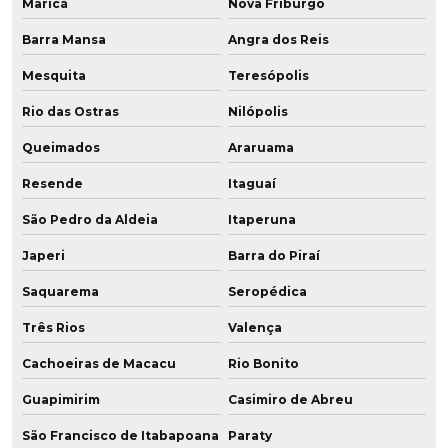
Maricá
Nova Friburgo
Barra Mansa
Angra dos Reis
Mesquita
Teresópolis
Rio das Ostras
Nilópolis
Queimados
Araruama
Resende
Itaguaí
São Pedro da Aldeia
Itaperuna
Japeri
Barra do Piraí
Saquarema
Seropédica
Três Rios
Valença
Cachoeiras de Macacu
Rio Bonito
Guapimirim
Casimiro de Abreu
São Francisco de Itabapoana
Paraty