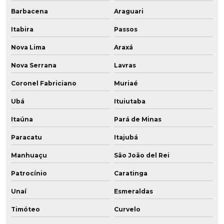
Barbacena
Araguari
Itabira
Passos
Nova Lima
Araxá
Nova Serrana
Lavras
Coronel Fabriciano
Muriaé
Ubá
Ituiutaba
Itaúna
Pará de Minas
Paracatu
Itajubá
Manhuaçu
São João del Rei
Patrocínio
Caratinga
Unaí
Esmeraldas
Timóteo
Curvelo