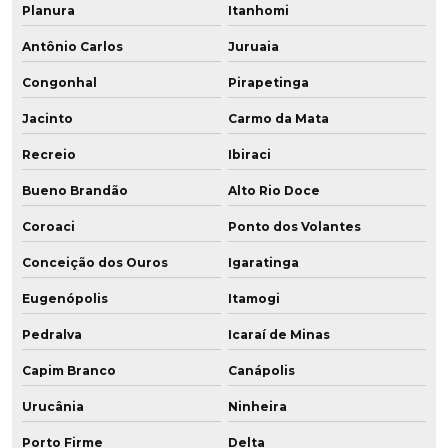
Planura
Itanhomi
Antônio Carlos
Juruaia
Congonhal
Pirapetinga
Jacinto
Carmo da Mata
Recreio
Ibiraci
Bueno Brandão
Alto Rio Doce
Coroaci
Ponto dos Volantes
Conceição dos Ouros
Igaratinga
Eugenópolis
Itamogi
Pedralva
Icaraí de Minas
Capim Branco
Canápolis
Urucânia
Ninheira
Porto Firme
Delta