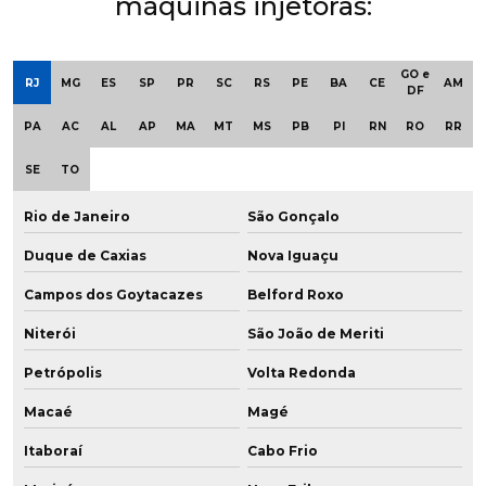
máquinas injetoras:
GO e
RJ
MG
ES
SP
PR
SC
RS
PE
BA
CE
AM
DF
PA
AC
AL
AP
MA
MT
MS
PB
PI
RN
RO
RR
SE
TO
Rio de Janeiro
São Gonçalo
Duque de Caxias
Nova Iguaçu
Campos dos Goytacazes
Belford Roxo
Niterói
São João de Meriti
Petrópolis
Volta Redonda
Macaé
Magé
Itaboraí
Cabo Frio