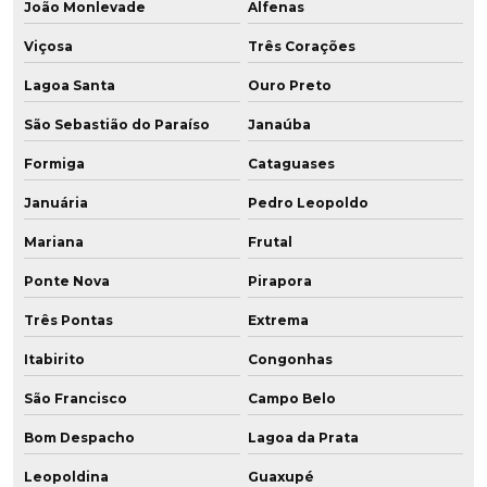
João Monlevade
Alfenas
Viçosa
Três Corações
Lagoa Santa
Ouro Preto
São Sebastião do Paraíso
Janaúba
Formiga
Cataguases
Januária
Pedro Leopoldo
Mariana
Frutal
Ponte Nova
Pirapora
Três Pontas
Extrema
Itabirito
Congonhas
São Francisco
Campo Belo
Bom Despacho
Lagoa da Prata
Leopoldina
Guaxupé