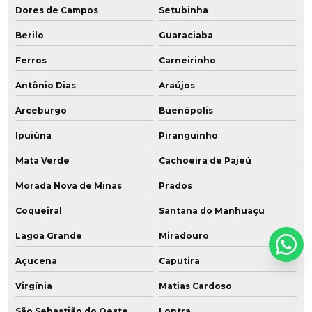
Dores de Campos
Setubinha
Berilo
Guaraciaba
Ferros
Carneirinho
Antônio Dias
Araújos
Arceburgo
Buenópolis
Ipuiúna
Piranguinho
Mata Verde
Cachoeira de Pajeú
Morada Nova de Minas
Prados
Coqueiral
Santana do Manhuaçu
Lagoa Grande
Miradouro
Açucena
Caputira
Virgínia
Matias Cardoso
São Sebastião do Oeste
Lontra