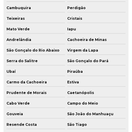
Cambuquira
Perdigão
Teixeiras
Cristais
Mato Verde
Iapu
Andrelândia
Cachoeira de Minas
São Gonçalo do Rio Abaixo
Virgem da Lapa
Serra do Salitre
São Gonçalo do Pará
Ubaí
Piraúba
Carmo da Cachoeira
Estiva
Prudente de Morais
Caetanópolis
Cabo Verde
Campo do Meio
Gouveia
São João do Manhuaçu
Resende Costa
São Tiago