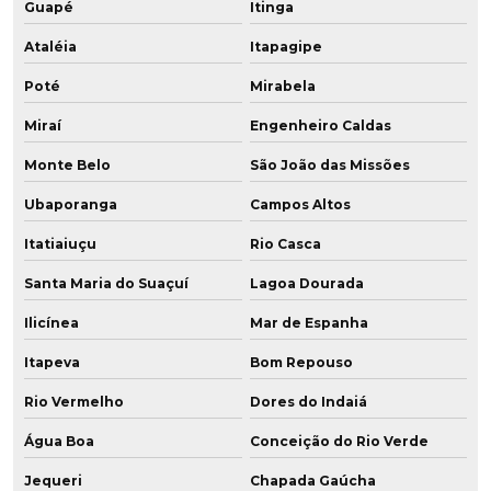
Guapé
Itinga
Ataléia
Itapagipe
Poté
Mirabela
Miraí
Engenheiro Caldas
Monte Belo
São João das Missões
Ubaporanga
Campos Altos
Itatiaiuçu
Rio Casca
Santa Maria do Suaçuí
Lagoa Dourada
Ilicínea
Mar de Espanha
Itapeva
Bom Repouso
Rio Vermelho
Dores do Indaiá
Água Boa
Conceição do Rio Verde
Jequeri
Chapada Gaúcha