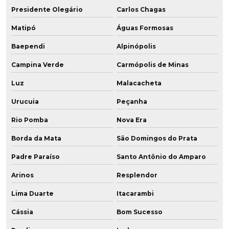
Presidente Olegário
Carlos Chagas
Matipó
Águas Formosas
Baependi
Alpinópolis
Campina Verde
Carmópolis de Minas
Luz
Malacacheta
Urucuia
Peçanha
Rio Pomba
Nova Era
Borda da Mata
São Domingos do Prata
Padre Paraíso
Santo Antônio do Amparo
Arinos
Resplendor
Lima Duarte
Itacarambi
Cássia
Bom Sucesso