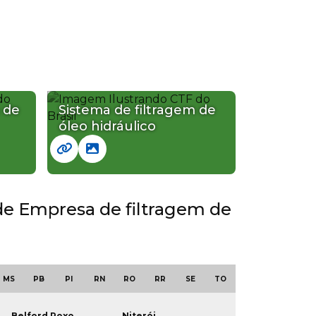
 de
Sistema de filtragem de
óleo hidráulico
nde Empresa de filtragem de
MS
PB
PI
RN
RO
RR
SE
TO
Belford Roxo
Niterói