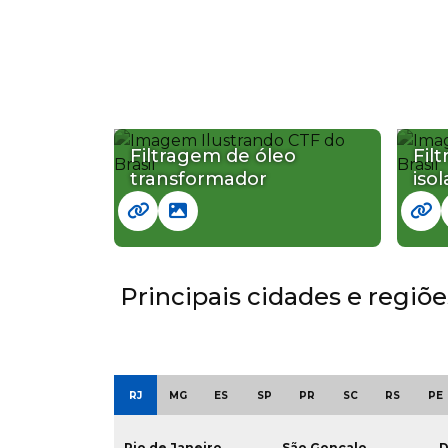
Filtragem de óleo
Fil
transformador
iso
Principais cidades e regiõ
RJ
MG
ES
SP
PR
SC
RS
PE
Rio de Janeiro
São Gonçalo
D