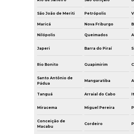
São João de Meriti
Petrópolis
V
Maricá
Nova Friburgo
B
Nilópolis
Queimados
A
Japeri
Barra do Piraí
S
Rio Bonito
Guapimirim
C
Santo Antônio de
Mangaratiba
A
Pádua
Tanguá
Arraial do Cabo
I
Miracema
Miguel Pereira
P
Conceição de
Cordeiro
P
Macabu