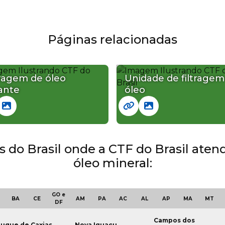
Páginas relacionadas
tragem de óleo
Unidade de filtragem
lante
óleo
es do Brasil onde a CTF do Brasil ate
óleo mineral:
GO e
BA
CE
AM
PA
AC
AL
AP
MA
MT
DF
Campos dos
uque de Caxias
Nova Iguaçu