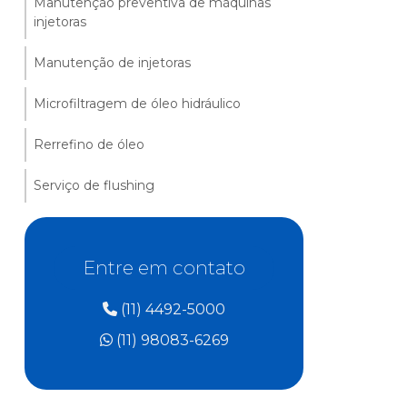
Manutenção preventiva de máquinas
injetoras
Manutenção de injetoras
Microfiltragem de óleo hidráulico
Rerrefino de óleo
Serviço de flushing
Entre em contato
(11) 4492-5000
(11) 98083-6269