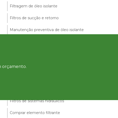
Filtragem de óleo isolante
Filtros de sucção e retorno
Manutenção preventiva de óleo isolante
Manutenção corretiva de óleo isolante
Limpeza de reservatórios de óleo
Purificação de óleos industriais
um orçamento.
Limpeza de reservatório
Empresa de filtragem de óleo mineral
Filtros de sistemas hidráulicos
Comprar elemento filtrante