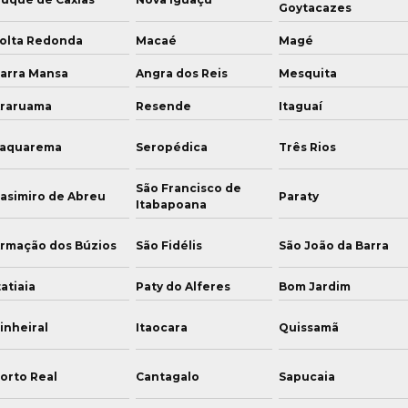
Goytacazes
olta Redonda
Macaé
Magé
arra Mansa
Angra dos Reis
Mesquita
raruama
Resende
Itaguaí
aquarema
Seropédica
Três Rios
São Francisco de
asimiro de Abreu
Paraty
Itabapoana
rmação dos Búzios
São Fidélis
São João da Barra
tatiaia
Paty do Alferes
Bom Jardim
inheiral
Itaocara
Quissamã
orto Real
Cantagalo
Sapucaia