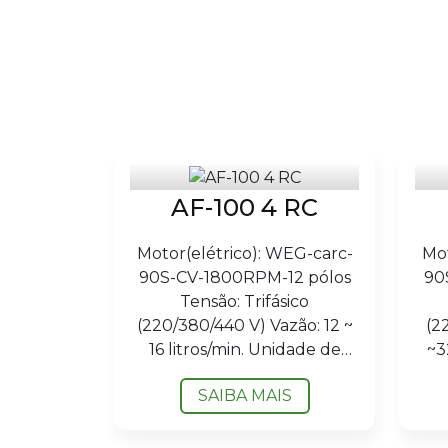
AF-100 4 RC
Motor(elétrico): WEG-carc-
Mot
90S-CV-1800RPM-12 pólos
90
Tensão: Trifásico
(220/380/440 V) Vazão: 12 ~
(2
16 litros/min. Unidade de
~3
Filtragem: 04 (quatro)
SAIBA MAIS
Dimensões (largura x...