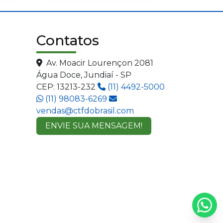
Contatos
Av. Moacir Lourençon 2081
Água Doce, Jundiaí - SP
CEP: 13213-232
(11) 4492-5000
(11) 98083-6269
vendas@ctfdobrasil.com
ENVIE SUA MENSAGEM!