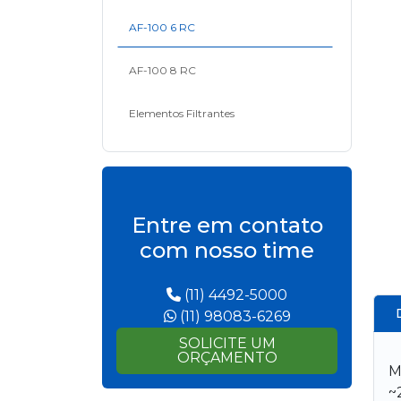
AF-100 6 RC
AF-100 8 RC
Elementos Filtrantes
Entre em contato
com nosso time
(11) 4492-5000
(11) 98083-6269
SOLICITE UM
ORÇAMENTO
M
~