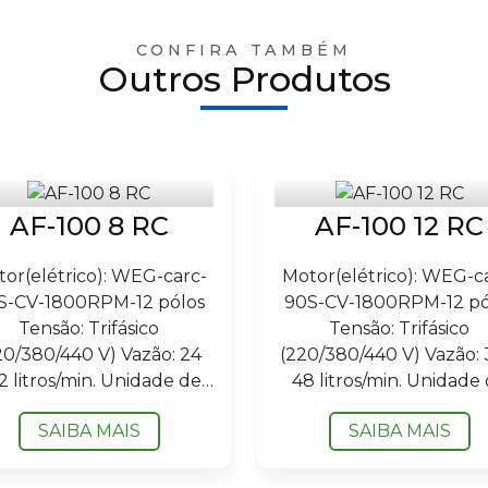
CONFIRA TAMBÉM
Outros Produtos
AF-100 8 RC
AF-100 12 RC
or(elétrico): WEG-carc-
Motor(elétrico): WEG-c
S-CV-1800RPM-12 pólos
90S-CV-1800RPM-12 pó
Tensão: Trifásico
Tensão: Trifásico
20/380/440 V) Vazão: 24
(220/380/440 V) Vazão: 
2 litros/min. Unidade de
48 litros/min. Unidade
Filtragem: 08 (oito)
Filtragem: 12 (doze)
SAIBA MAIS
SAIBA MAIS
Dimensões (largura x
Dimensões (largura x..
comprimento...