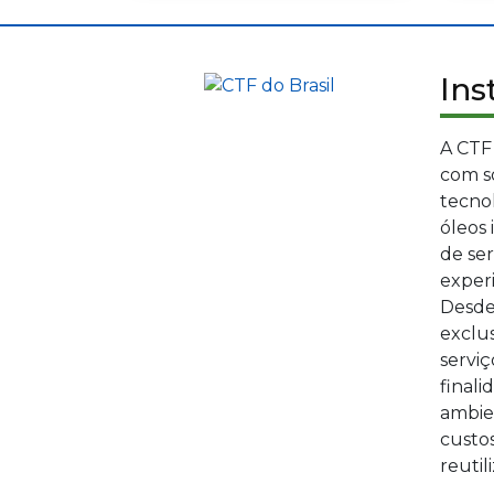
Ins
A CTF
com s
tecno
óleos 
de se
experi
Desde
exclu
serviç
finali
ambie
custo
reutil