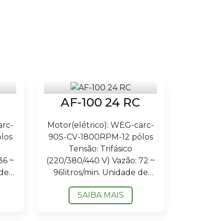
AF-100 24 RC
arc-
Motor(elétrico): WEG-carc-
los
90S-CV-1800RPM-12 pólos
Tensão: Trifásico
36 ~
(220/380/440 V) Vazão: 72 ~
 de
96litros/min. Unidade de
Filtragem: 24 (vinte e
SAIBA MAIS
.
quatro) Dimensões
(largura...