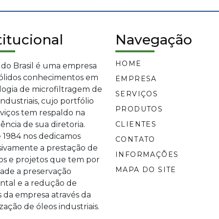
titucional
Navegação
HOME
 do Brasil é uma empresa
ólidos conhecimentos em
EMPRESA
logia de microfiltragem de
SERVIÇOS
industriais, cujo portfólio
PRODUTOS
rviços tem respaldo na
ência de sua diretoria.
CLIENTES
 1984 nos dedicamos
CONTATO
sivamente a prestação de
INFORMAÇÕES
os e projetos que tem por
MAPA DO SITE
dade a preservação
ntal e a redução de
s da empresa através da
ização de óleos industriais.